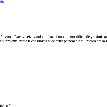
rio
fic zonei Bucovinei, avand totodata si un continut ridicat de grasimi sa
i si proteine.Poate fi consumata si de catre persoanele cu intoleranta la 
ate cu
*