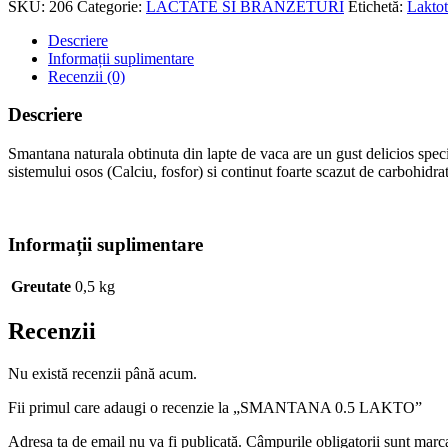
SKU:
206
Categorie:
LACTATE SI BRANZETURI
Etichetă:
Laktot
Descriere
Informații suplimentare
Recenzii (0)
Descriere
Smantana naturala obtinuta din lapte de vaca are un gust delicios speci
sistemului osos (Calciu, fosfor) si continut foarte scazut de carbohidrat
Informații suplimentare
Greutate
0,5 kg
Recenzii
Nu există recenzii până acum.
Fii primul care adaugi o recenzie la „SMANTANA 0.5 LAKTO”
Adresa ta de email nu va fi publicată.
Câmpurile obligatorii sunt marc