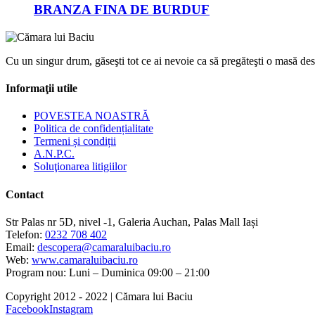
BRANZA FINA DE BURDUF
Cu un singur drum, găseşti tot ce ai nevoie ca să pregăteşti o masă des
Informaţii utile
POVESTEA NOASTRĂ
Politica de confidențialitate
Termeni și condiții
A.N.P.C.
Soluţionarea litigiilor
Contact
Str Palas nr 5D, nivel -1, Galeria Auchan, Palas Mall Iași
Telefon:
0232 708 402
Email:
descopera@camaraluibaciu.ro
Web:
www.camaraluibaciu.ro
Program nou: Luni – Duminica 09:00 – 21:00
Copyright 2012 - 2022 | Cămara lui Baciu
Facebook
Instagram