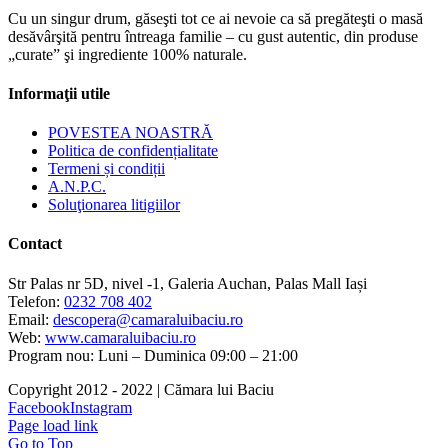
Cu un singur drum, găseşti tot ce ai nevoie ca să pregăteşti o masă
desăvârşită pentru întreaga familie – cu gust autentic, din produse
„curate” şi ingrediente 100% naturale.
Informaţii utile
POVESTEA NOASTRĂ
Politica de confidențialitate
Termeni și condiții
A.N.P.C.
Soluţionarea litigiilor
Contact
Str Palas nr 5D, nivel -1, Galeria Auchan, Palas Mall Iași
Telefon:
0232 708 402
Email:
descopera@camaraluibaciu.ro
Web:
www.camaraluibaciu.ro
Program nou: Luni – Duminica 09:00 – 21:00
Copyright 2012 - 2022 | Cămara lui Baciu
Facebook
Instagram
Page load link
Go to Top