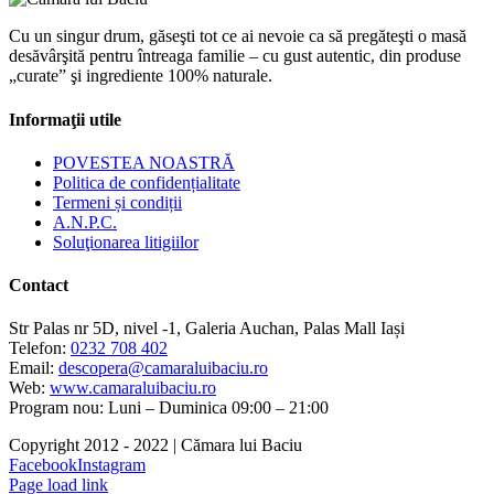
Cu un singur drum, găseşti tot ce ai nevoie ca să pregăteşti o masă
desăvârşită pentru întreaga familie – cu gust autentic, din produse
„curate” şi ingrediente 100% naturale.
Informaţii utile
POVESTEA NOASTRĂ
Politica de confidențialitate
Termeni și condiții
A.N.P.C.
Soluţionarea litigiilor
Contact
Str Palas nr 5D, nivel -1, Galeria Auchan, Palas Mall Iași
Telefon:
0232 708 402
Email:
descopera@camaraluibaciu.ro
Web:
www.camaraluibaciu.ro
Program nou: Luni – Duminica 09:00 – 21:00
Copyright 2012 - 2022 | Cămara lui Baciu
Facebook
Instagram
Page load link